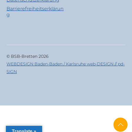
Barrierefreiheitserklärun
g
© BSB-Bretten 2026
WEBDESIGN Baden-Baden / Karlsruhe web-DESIGN // pd-
SIGN
Translate »