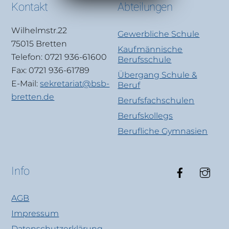
Kontakt
Abteilungen
Wilhelmstr.22
Gewerbliche Schule
75015 Bretten
Kaufmännische
Telefon: 0721 936-61600
Berufsschule
Fax: 0721 936-61789
Übergang Schule &
E-Mail:
sekretariat@bsb-
Beruf
bretten.de
Berufsfachschulen
Berufskollegs
Berufliche Gymnasien
Faceboo
Ins
Info
AGB
Impressum
Datenschutzerklärung