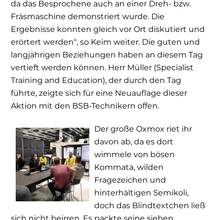
da das Besprochene auch an einer Dreh- bzw.
Fräsmaschine demonstriert wurde. Die
Ergebnisse konnten gleich vor Ort diskutiert und
erörtert werden“, so Keim weiter. Die guten und
langjährigen Beziehungen haben an diesem Tag
vertieft werden können. Herr Müller (Specialist
Training and Education), der durch den Tag
führte, zeigte sich für eine Neuauflage dieser
Aktion mit den BSB-Technikern offen.
Der große Oxmox riet ihr
davon ab, da es dort
wimmele von bösen
Kommata, wilden
Fragezeichen und
hinterhältigen Semikoli,
doch das Blindtextchen ließ
sich nicht beirren. Es packte seine sieben