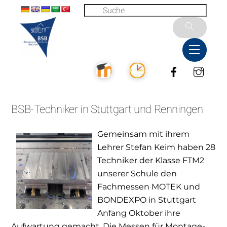
Skip
to
content
Menu
Facebook
Inst
BSB-Techniker in Stuttgart und Renningen
Gemeinsam mit ihrem
Lehrer Stefan Keim haben 28
Techniker der Klasse FTM2
unserer Schule den
Fachmessen MOTEK und
BONDEXPO in Stuttgart
Anfang Oktober ihre
Aufwartung gemacht. Die Messen für Montage-