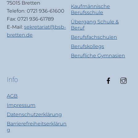
75015 Bretten
Kaufmännische
Telefon: 0721 936-61600
Berufsschule
Fax: 0721 936-61789
Übergang Schule &
E-Mail:
sekretariat@bsb-
Beruf
bretten.de
Berufsfachschulen
Berufskollegs
Berufliche Gymnasien
Faceboo
Ins
Info
AGB
Impressum
Datenschutzerklärung
Barrierefreiheitserklärun
g