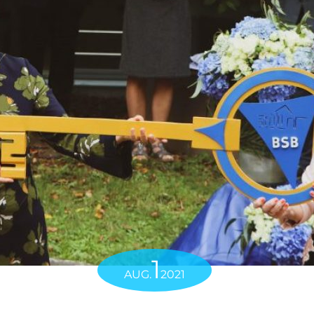
1
AUG.
2021