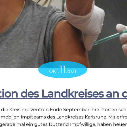
11
OKT.
2021
ion des Landkreises an
ie Kreisimpfzentren Ende September ihre Pforten schli
 mobilen Impfteams des Landkreises Karlsruhe. Mit erfre
s gerade mal ein gutes Dutzend Impfwillige, haben heuer