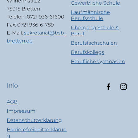
Wilhelmstr.22
Gewerbliche Schule
75015 Bretten
Kaufmännische
Telefon: 0721 936-61600
Berufsschule
Fax: 0721 936-61789
Übergang Schule &
E-Mail:
sekretariat@bsb-
Beruf
bretten.de
Berufsfachschulen
Berufskollegs
Berufliche Gymnasien
Faceboo
Ins
Info
AGB
Impressum
Datenschutzerklärung
Barrierefreiheitserklärun
g