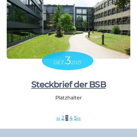
3
DEZ.
2021
Steckbrief der BSB
Platzhalter
«
‹
2
3
4
5
›
»