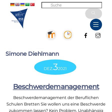
Skip
to
content
Menu
Facebook
Inst
Simone Diehlmann
3
DEZ.
2021
Beschwerdemanagement
Beschwerdemanagement der Beruflichen
Schulen Bretten Sie wollen uns eine Beschwerde
zukommen lassen? Kein Problem. Unabhängig