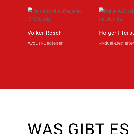
Volker Resch
Holger Pfers
AVdual-Begleiter
AVdual-Begleite
WAS GIBT ES