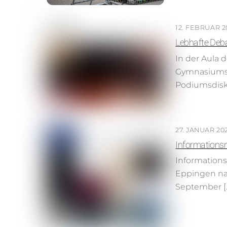
12. FEBRUAR 2
Lebhafte Deb
In der Aula 
Gymnasiums 
Podiumsdisk
27. JANUAR 20
Informationsn
Informations
Eppingen nac
September [