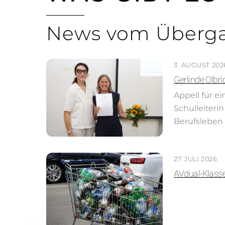
News vom Überga
3. AUGUST 202
Gerlinde Olbr
Appell für 
Schulleiteri
Berufsleben 
27. JULI 2026
AVdual-Klasse