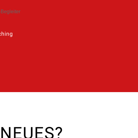
ching
r
 NEUES?