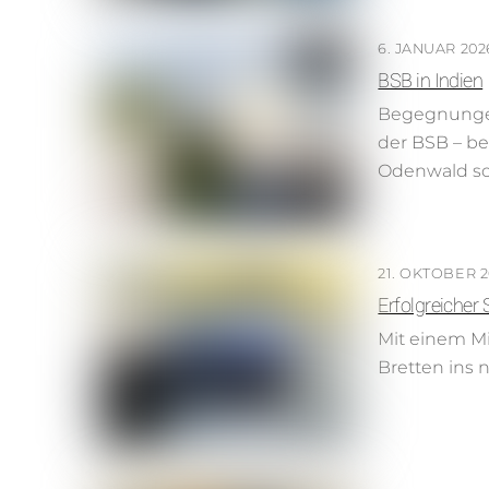
6. JANUAR 202
BSB in Indien
Begegnungen,
der BSB – be
Odenwald so
21. OKTOBER 2
Erfolgreicher
Mit einem Mi
Bretten ins n