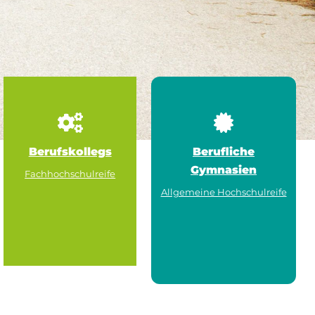
Berufskollegs
Berufliche
Gymnasien
Fachhochschulreife
Allgemeine Hochschulreife