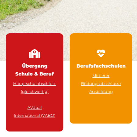
Übergang
Berufsfachschulen
Schule & Beruf
Mittlerer
Hauptschulabschluss
Bildungsabschluss /
(gleichwertig)
Ausbildung
AVdual
International (VABO)