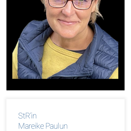
StR’in
Mareike Paulun