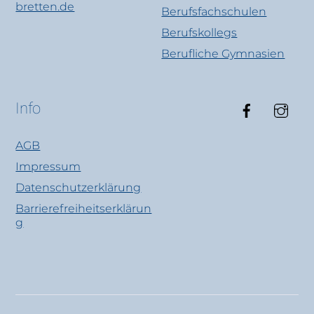
bretten.de
Berufsfachschulen
Berufskollegs
Berufliche Gymnasien
Faceboo
Ins
Info
AGB
Impressum
Datenschutzerklärung
Barrierefreiheitserklärun
g