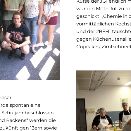
Kurse der JG1 endlich
wurden Mitte Juli zu d
geschickt. „Chemie in 
vormittäglichen Kochst
und der 2BFH1 tauscht
gegen Küchenutensilien
Cupcakes, Zimtschnecke
ieser
urde spontan eine
 Schuljahr beschlossen.
und Backens“ werden die
ukünftigen 13ern sowie