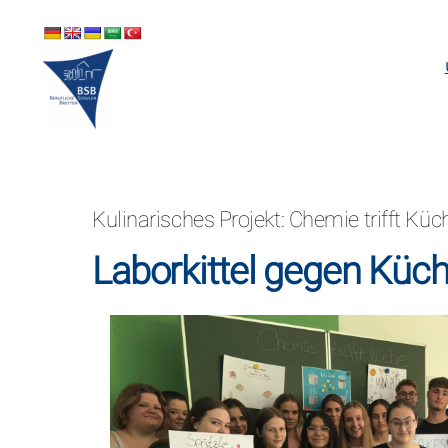
Skip
to
content
Kulinarisches Projekt: Chemie trifft Küc
Laborkittel gegen Küc