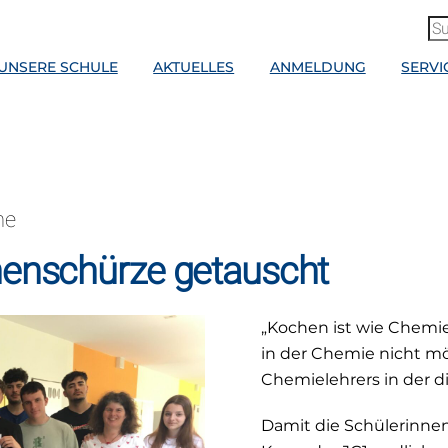
UNSERE SCHULE
AKTUELLES
ANMELDUNG
SERVI
he
henschürze getauscht
„Kochen ist wie Chemie
in der Chemie nicht mögl
Chemielehrers in der d
Damit die Schülerinne