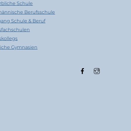
bliche Schule
ännische Berufsschule
ang Schule & Beruf
sfachschulen
skollegs
liche Gymnasien
Facebook
Instagram