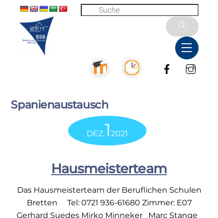
Skip
to
content
Menu
Facebook
Inst
Spanienaustausch
1
DEZ.
2021
Hausmeisterteam
Das Hausmeisterteam der Beruflichen Schulen
Bretten Tel: 0721 936-61680 Zimmer: E07
Gerhard Suedes Mirko Minneker Marc Stange