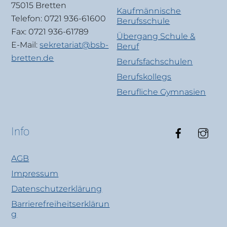
75015 Bretten
Kaufmännische
Telefon: 0721 936-61600
Berufsschule
Fax: 0721 936-61789
Übergang Schule &
E-Mail:
sekretariat@bsb-
Beruf
bretten.de
Berufsfachschulen
Berufskollegs
Berufliche Gymnasien
Faceboo
Ins
Info
AGB
Impressum
Datenschutzerklärung
Barrierefreiheitserklärun
g