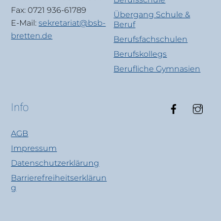
Fax: 0721 936-61789
Übergang Schule &
E-Mail:
sekretariat@bsb-
Beruf
bretten.de
Berufsfachschulen
Berufskollegs
Berufliche Gymnasien
Faceboo
Ins
Info
AGB
Impressum
Datenschutzerklärung
Barrierefreiheitserklärun
g