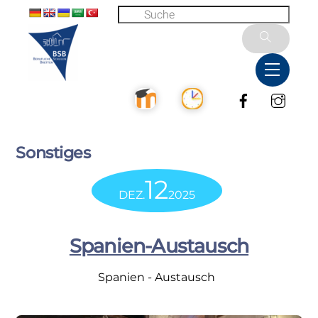
Skip
to
content
Menu
Facebook
Inst
Sonstiges
12
DEZ.
2025
Spanien-Austausch
Spanien - Austausch