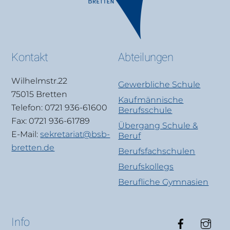
Kontakt
Abteilungen
Wilhelmstr.22
Gewerbliche Schule
75015 Bretten
Kaufmännische
Telefon: 0721 936-61600
Berufsschule
Fax: 0721 936-61789
Übergang Schule &
E-Mail:
sekretariat@bsb-
Beruf
bretten.de
Berufsfachschulen
Berufskollegs
Berufliche Gymnasien
Faceboo
Ins
Info