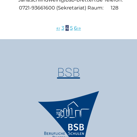
0721-93661600 (Sekretariat) Raum: 128
«
‹
3
4
5
6
›
»
BSB