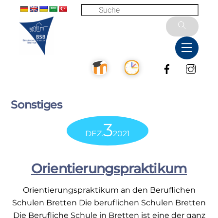
Skip
to
content
Menu
Facebook
Inst
Sonstiges
3
DEZ.
2021
Orientierungspraktikum
Orientierungspraktikum an den Beruflichen
Schulen Bretten Die beruflichen Schulen Bretten
Die Berufliche Schule in Bretten ist eine der ganz