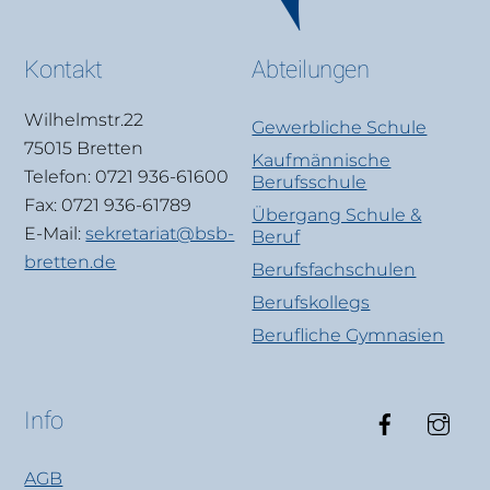
Kontakt
Abteilungen
Wilhelmstr.22
Gewerbliche Schule
75015 Bretten
Kaufmännische
Telefon: 0721 936-61600
Berufsschule
Fax: 0721 936-61789
Übergang Schule &
E-Mail:
sekretariat@bsb-
Beruf
bretten.de
Berufsfachschulen
Berufskollegs
Berufliche Gymnasien
Faceboo
Ins
Info
AGB