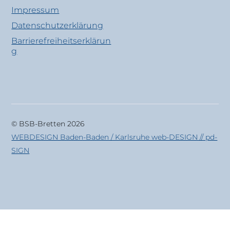
Impressum
Datenschutzerklärung
Barrierefreiheitserklärun
g
© BSB-Bretten 2026
WEBDESIGN Baden-Baden / Karlsruhe web-DESIGN // pd-
SIGN