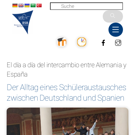
Skip
to
content
Menu
Facebook
Inst
El día a día del intercambio entre Alemania y
España
Der Alltag eines Schüleraustausches
zwischen Deutschland und Spanien