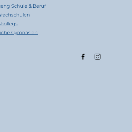
ang Schule & Beruf
sfachschulen
skollegs
liche Gymnasien
Facebook
Instagram