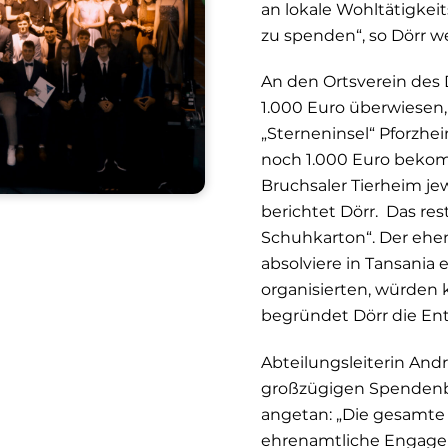
an lokale Wohltätigkei
zu spenden“, so Dörr we
An den Ortsverein des
1.000 Euro überwiesen
„Sterneninsel“ Pforzhei
noch 1.000 Euro beko
Bruchsaler Tierheim je
berichtet Dörr. Das re
Schuhkarton“. Der ehe
absolviere in Tansania e
organisierten, würden 
begründet Dörr die En
Abteilungsleiterin And
großzügigen Spendenbe
angetan: „Die gesamte 
ehrenamtliche Engage