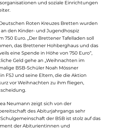
tsorganisationen und soziale Einrichtungen
iter.
 Deutschen Roten Kreuzes Bretten wurden
, an den Kinder- und Jugendhospiz
m 750 Euro. „Der Brettener Tafelladen soll
mmen, das Brettener Hohberghaus und das
weils eine Spende in Höhe von 750 Euro“,
stliche Geld gehe an „Weihnachten im
malige BSB-Schüler Noah Mössner
in FSJ und seine Eltern, die die Aktion
kurz vor Weihnachten zu ihm fliegen,
tscheidung.
rea Neumann zeigt sich von der
reitschaft des Abiturjahrgangs sehr
Schulgemeinschaft der BSB ist stolz auf das
ment der Abiturientinnen und