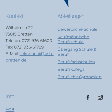
Kontakt
Abteilungen
Wilhelmstr.22
Gewerbliche Schule
75015 Bretten
Kaufmännische
Telefon: 0721 936-61600
Berufsschule
Fax: 0721 936-61789
Übergang Schule &
E-Mail:
sekretariat@bsb-
Beruf
bretten.de
Berufsfachschulen
Berufskollegs
Berufliche Gymnasien
Faceboo
Ins
Info
AGB