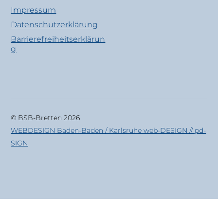
Impressum
Datenschutzerklärung
Barrierefreiheitserklärun
g
© BSB-Bretten 2026
WEBDESIGN Baden-Baden / Karlsruhe web-DESIGN // pd-
SIGN