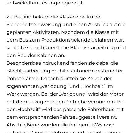
entwickelten Lösungen gezeigt.
Zu Beginn bekam die Klasse eine kurze
Sicherheitseinweisung und eine
n Ausblick auf die
geplanten Aktivitäten
. Nachdem die Klasse mit
dem Bus zum Produktionsgelände gefahren war,
schaute sie sich zuerst die Blechverarbeitung und
den Bau der Kabinen an.
Besonders
beeindruckend
fanden sie
dabei
die
Blech
b
earbeitung mithilfe
autonom gesteuerter
Roboterarme. Danach durften sie Zeuge der
sogenannten „Verlobung“ und „Hochzeit“ im
Werk werden. Bei der „Verlobung“ wird der Motor
mit dem dazugehörigen Getriebe
verbunden
. Bei
der „Hochzeit“ wird das passende Fahrerhaus mit
dem entsprechenden
Fahrzeuggestell
vereint.
A
b
schließend w
u
rden die fertigen LKWs noch
getestet
. Damit endete ein rundum gelungener