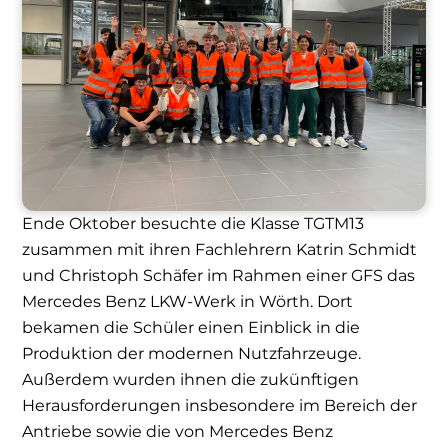
Ende Oktober besuchte die
Klasse TGTM13
zusammen mit ihren Fachlehrern
Katrin
Schmidt
und
Christoph
Schäfer
im Rahmen einer GFS das
Mercedes Benz LKW-Werk in Wörth. Dort
bekamen die Schüler ein
en
Einblick in die
Produktion der modernen Nutzfahrzeuge
.
A
ußerdem wurden ihnen die
zukünftigen
Herausforderungen
i
nsbesondere im Bereich
der
Antriebe sowie die von Mercedes Benz