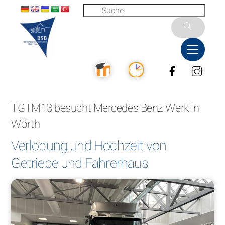
Skip
to
content
Menu
Facebook
Inst
TGTM13 besucht Mercedes Benz Werk in
Wörth
Verlobung und Hochzeit von
Getriebe und Fahrerhaus