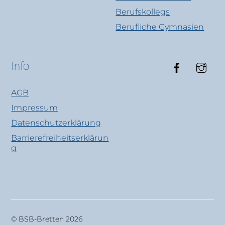
Berufskollegs
Berufliche Gymnasien
Faceboo
Ins
Info
AGB
Impressum
Datenschutzerklärung
Barrierefreiheitserklärun
g
© BSB-Bretten 2026