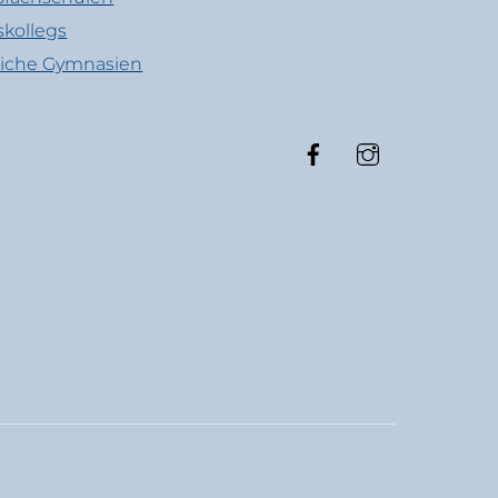
skollegs
liche Gymnasien
Facebook
Instagram