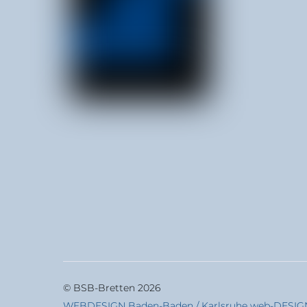
© BSB-Bretten 2026
WEBDESIGN Baden-Baden / Karlsruhe web-DESIGN