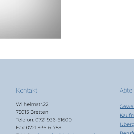
Kontakt
Abte
Wilhelmstr.22
Gewer
75015 Bretten
Kaufm
Telefon: 0721 936-61600
Überg
Fax: 0721 936-61789
Beruf