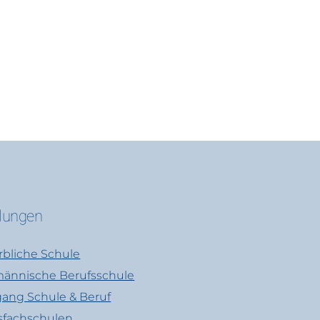
ilungen
bliche Schule
ännische Berufsschule
ang Schule & Beruf
sfachschulen