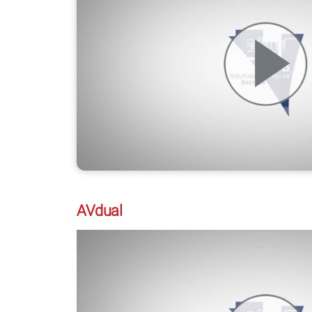
–
AVdual