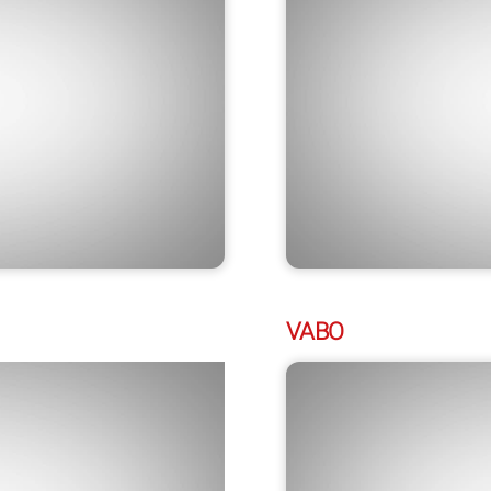
–
VABO