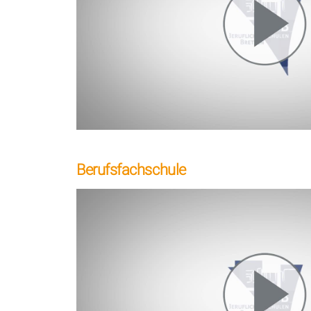
–
Berufsfachschule