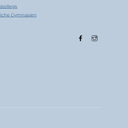
skollegs
liche Gymnasien
Facebook
Instagram