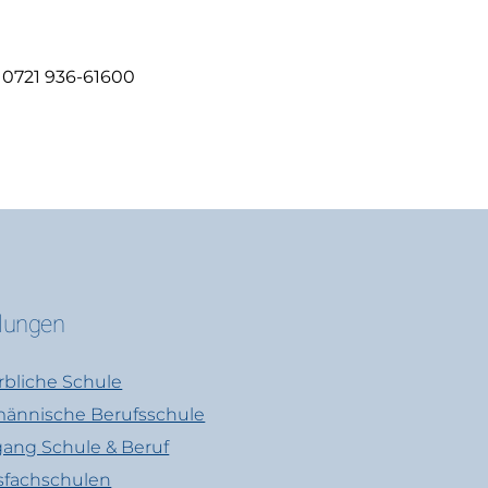
 0721 936-61600
ilungen
bliche Schule
ännische Berufsschule
ang Schule & Beruf
sfachschulen