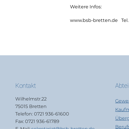
Weitere Infos:
www.bsb-bretten.de Tel.
Kontakt
Abte
Wilhelmstr.22
Gewer
75015 Bretten
Kaufm
Telefon: 0721 936-61600
Überg
Fax: 0721 936-61789
Beruf
E-Mail:
sekretariat@bsb-bretten.de