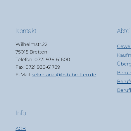
Kontakt
Abte
Wilhelmstr.22
Gewer
75015 Bretten
Kaufm
Telefon: 0721 936-61600
Überg
Fax: 0721 936-61789
Beruf
E-Mail:
sekretariat@bsb-bretten.de
Beruf
Beruf
Info
AGB