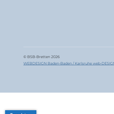
© BSB-Bretten 2026
WEBDESIGN Baden-Baden / Karlsruhe web-DESIGN