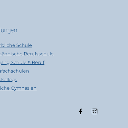
ilungen
bliche Schule
ännische Berufsschule
ang Schule & Beruf
sfachschulen
skollegs
liche Gymnasien
Facebook
Instagram