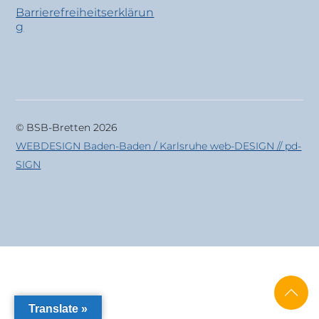
Barrierefreiheitserklärun
g
© BSB-Bretten 2026
WEBDESIGN Baden-Baden / Karlsruhe web-DESIGN // pd-
SIGN
Translate »