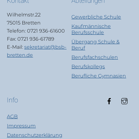
Kontakt
Abteilungen
Wilhelmstr.22
Gewerbliche Schule
75015 Bretten
Kaufmännische
Telefon: 0721 936-61600
Berufsschule
Fax: 0721 936-61789
Übergang Schule &
E-Mail:
sekretariat@bsb-
Beruf
bretten.de
Berufsfachschulen
Berufskollegs
Berufliche Gymnasien
Faceboo
Ins
Info
AGB
Impressum
Datenschutzerklärung