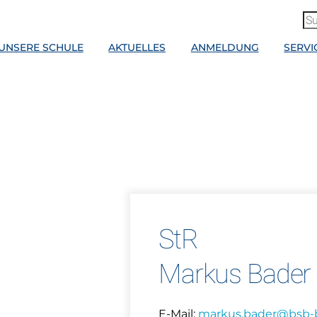
UNSERE SCHULE
AKTUELLES
ANMELDUNG
SERVI
StR
Markus Bader
E-Mail:
markus.bader@bsb-b