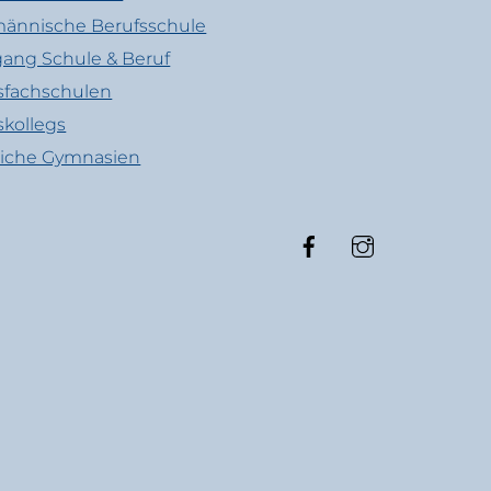
ännische Berufsschule
ang Schule & Beruf
sfachschulen
skollegs
liche Gymnasien
Facebook
Instagram