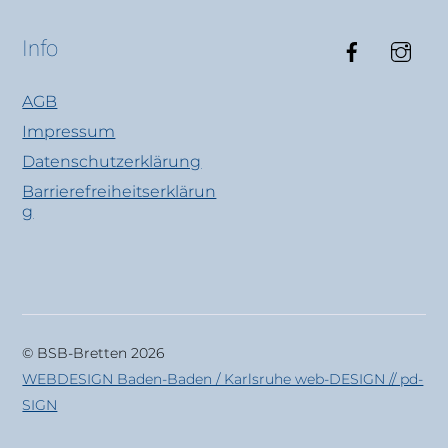
Faceboo
Ins
Info
AGB
Impressum
Datenschutzerklärung
Barrierefreiheitserklärun
g
© BSB-Bretten 2026
WEBDESIGN Baden-Baden / Karlsruhe web-DESIGN // pd-
SIGN