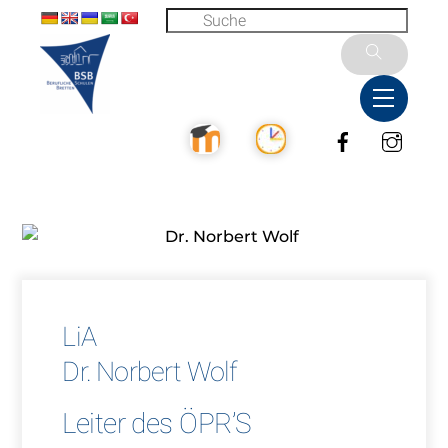
Skip
to
content
Menu
Facebook
Inst
LiA
Dr. Norbert Wolf
Leiter des ÖPR’S