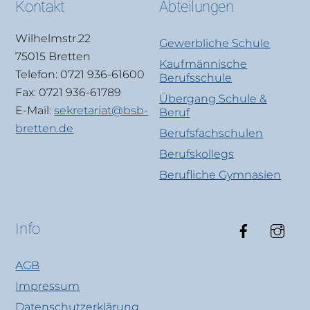
Kontakt
Abteilungen
Wilhelmstr.22
Gewerbliche Schule
75015 Bretten
Kaufmännische
Telefon: 0721 936-61600
Berufsschule
Fax: 0721 936-61789
Übergang Schule &
E-Mail:
sekretariat@bsb-
Beruf
bretten.de
Berufsfachschulen
Berufskollegs
Berufliche Gymnasien
Faceboo
Ins
Info
AGB
Impressum
Datenschutzerklärung