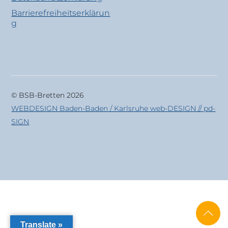
Barrierefreiheitserklärun
g
© BSB-Bretten 2026
WEBDESIGN Baden-Baden / Karlsruhe web-DESIGN // pd-
SIGN
Translate »